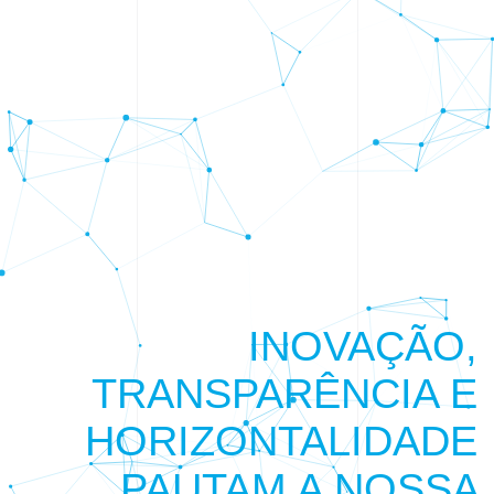
I
N
O
V
A
Ç
Ã
O
,
T
R
A
N
S
P
A
R
Ê
N
C
I
A
E
H
O
R
I
Z
O
N
T
A
L
I
D
A
D
E
P
A
U
T
A
M
A
N
O
S
S
A