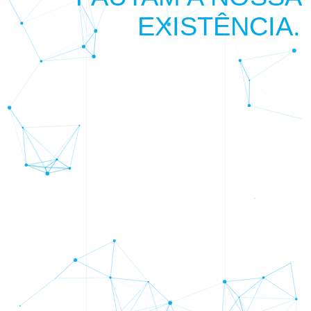
E
X
I
S
T
Ê
N
C
I
A
.